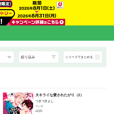
絞り込み
シリーズでまとめる
大キライな愛されたがり（2）
つきづきよし
マンガ
220