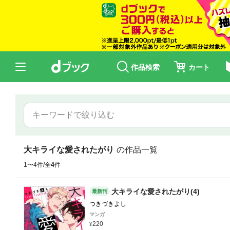
作品検索
カート
大キライな愛されたがり
の作品一覧
1〜4件/全
4
件
大キライな愛されたがり(4)
最新刊
つきづきよし
マンガ
220