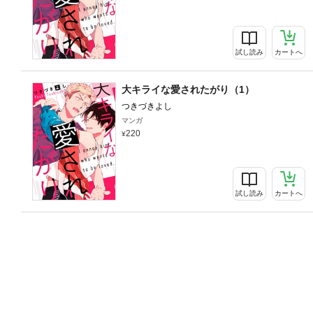
試し読み
カートへ
大キライな愛されたがり（1）
つきづきよし
マンガ
220
試し読み
カートへ