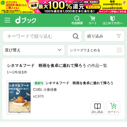
作品検索
カート
はじめての方へ
絞り込み
シリーズでまとめる
シネマ＆フード 映画を食卓に連れて帰ろう
の作品一覧
1〜1件/全
1
件
シネマ＆フード 映画を食卓に連れて帰ろう
最新刊
CUEL 小泉佳春
2,970
試し読み
カートへ