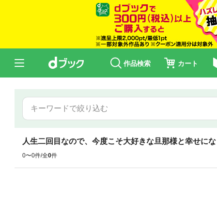
作品検索
カート
人生二回目なので、今度こそ大好きな旦那様と幸せにな
0〜0件/全
0
件