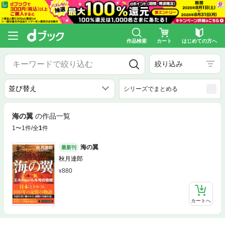
作品検索
カート
はじめての方へ
絞り込み
シリーズでまとめる
海の翼
の作品一覧
1〜1件/全
1
件
海の翼
最新刊
秋月達郎
880
カートへ