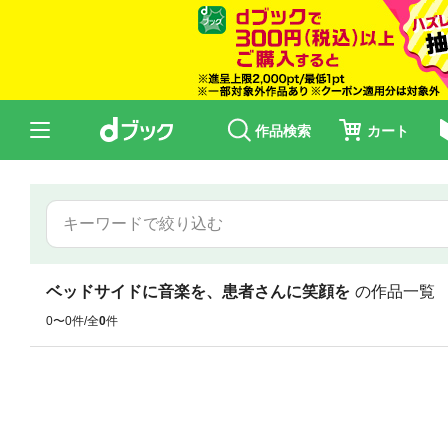
作品検索
カート
ベッドサイドに音楽を、患者さんに笑顔を
の作品一覧
0〜0件/全
0
件