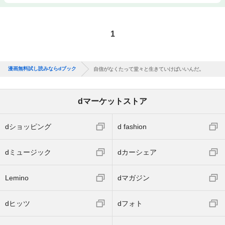
1
漫画無料試し読みならdブック
自信がなくたって堂々と生きていけばいいんだ。
dマーケットストア
dショッピング
d fashion
dミュージック
dカーシェア
Lemino
dマガジン
dヒッツ
dフォト