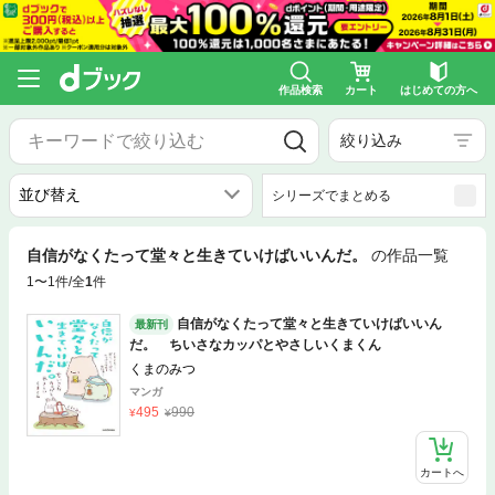
作品検索
カート
はじめての方へ
絞り込み
シリーズでまとめる
自信がなくたって堂々と生きていけばいいんだ。
の作品一覧
1〜1件/全
1
件
自信がなくたって堂々と生きていけばいいん
最新刊
だ。 ちいさなカッパとやさしいくまくん
くまのみつ
マンガ
495
990
カートへ