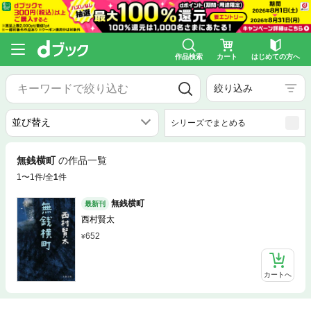
作品検索
カート
はじめての方へ
絞り込み
シリーズでまとめる
無銭横町
の作品一覧
1〜1件/全
1
件
無銭横町
最新刊
西村賢太
652
カートへ