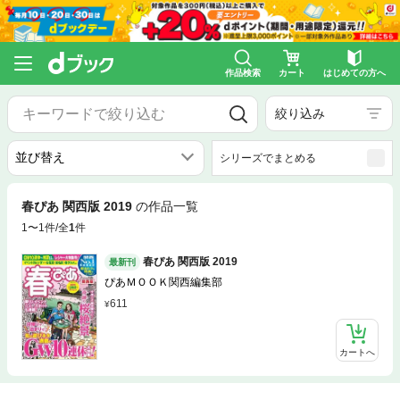
作品検索
カート
はじめての方へ
絞り込み
シリーズでまとめる
春ぴあ 関西版 2019
の作品一覧
1〜1件/全
1
件
春ぴあ 関西版 2019
最新刊
ぴあＭＯＯＫ関西編集部
611
カートへ