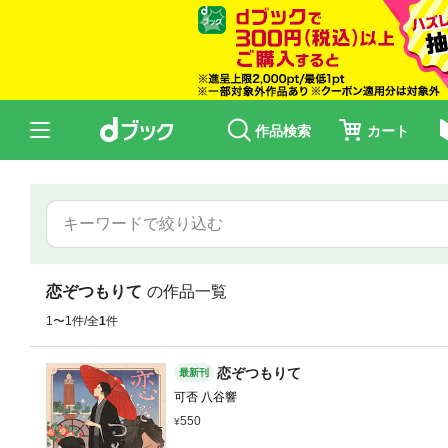
作品検索
カート
恋ぞつもりて
の作品一覧
1〜1件/全
1
件
恋ぞつもりて
最新刊
可否 八谷響
550