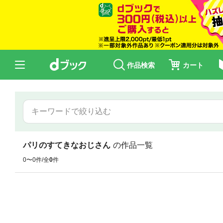
作品検索
カート
パリのすてきなおじさん
の作品一覧
0〜0件/全
0
件