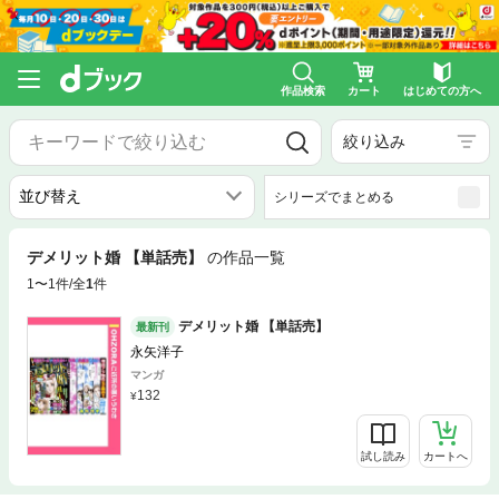
作品検索
カート
はじめての方へ
絞り込み
シリーズでまとめる
デメリット婚 【単話売】
の作品一覧
1〜1件/全
1
件
デメリット婚 【単話売】
最新刊
永矢洋子
マンガ
132
試し読み
カートへ