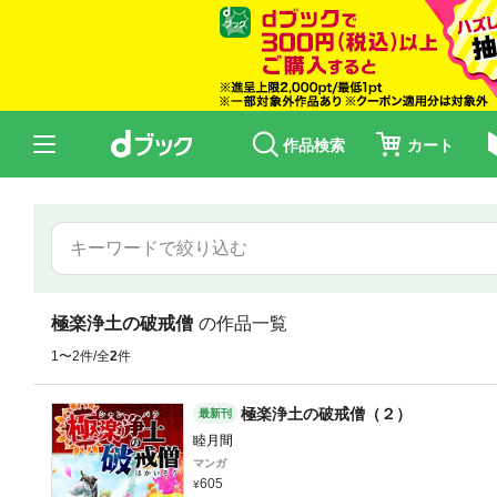
作品検索
カート
極楽浄土の破戒僧
の作品一覧
1〜2件/全
2
件
極楽浄土の破戒僧（２）
最新刊
睦月間
マンガ
605