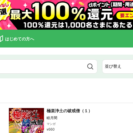
はじめての方へ
極楽浄土の破戒僧（１）
睦月間
マンガ
660