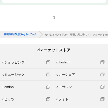
1
漫画無料試し読みならdブック
ないしょでアイドル♪ 晴香、男の子に！？ ショーゲキ☆
dマーケットストア
dショッピング
d fashion
dミュージック
dカーシェア
Lemino
dマガジン
dヒッツ
dフォト