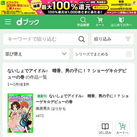
作品検索
カート
はじめての方へ
絞り込み
シリーズでまとめる
ないしょでアイドル♪ 晴香、男の子に！？ ショーゲキ☆デビ
ューの巻
の作品一覧
1〜1件/全
1
件
ないしょでアイドル♪ 晴香、男の子に！？ ショ
最新刊
ーゲキ☆デビューの巻
南房秀久 はりかも
471
試し読み
カートへ