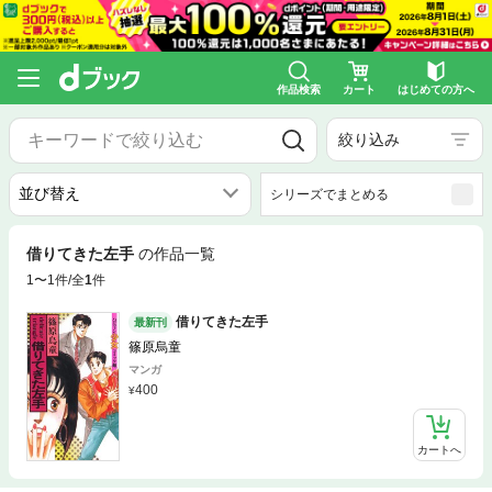
作品検索
カート
はじめての方へ
絞り込み
シリーズでまとめる
借りてきた左手
の作品一覧
1〜1件/全
1
件
借りてきた左手
最新刊
篠原烏童
マンガ
400
カートへ