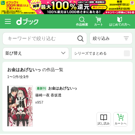
作品検索
カート
はじめての方へ
絞り込み
シリーズでまとめる
お金はあげないっ
の作品一覧
1〜1件/全
1
件
お金はあげないっ
最新刊
篠崎一夜 香坂透
957
試し読み
カートへ