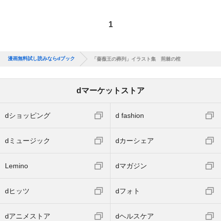
1
漫画無料試し読みならdブック
「薔薇王の葬列」イラスト集 荊棘の棺
dマーケットストア
dショッピング
d fashion
dミュージック
dカーシェア
Lemino
dマガジン
dヒッツ
dフォト
dアニメストア
dヘルスケア