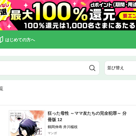
はじめての方へ
覧
狂った母性 ～ママ友たちの完全犯罪～ 分
冊版 12
鶴岡伸寿 井川楊枝
マンガ