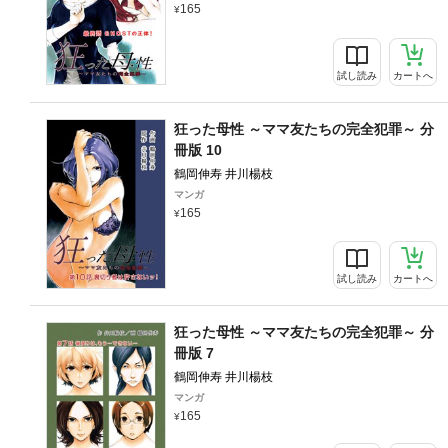
165
試し読み
カートへ
狂った母性 ～ママ友たちの完全犯罪～ 分
冊版 10
鶴岡伸寿 井川楊枝
マンガ
165
試し読み
カートへ
狂った母性 ～ママ友たちの完全犯罪～ 分
冊版 7
鶴岡伸寿 井川楊枝
マンガ
165