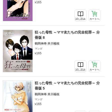
165
試し読み
カートへ
狂った母性 ～ママ友たちの完全犯罪～ 分
冊版 8
鶴岡伸寿 井川楊枝
マンガ
165
試し読み
カートへ
狂った母性 ～ママ友たちの完全犯罪～ 分
冊版 5
鶴岡伸寿 井川楊枝
マンガ
165