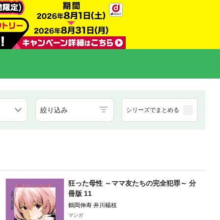
絞り込み
シリーズでまとめる
狂った母性 ～ママ友たちの完全犯罪～ 分
冊版 11
鶴岡伸寿 井川楊枝
マンガ