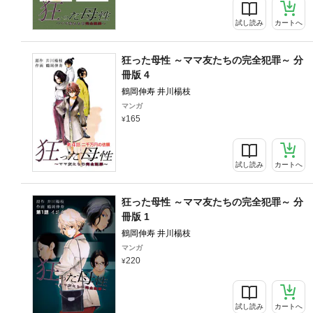
試し読み
カートへ
狂った母性 ～ママ友たちの完全犯罪～ 分
冊版 4
鶴岡伸寿 井川楊枝
マンガ
165
試し読み
カートへ
狂った母性 ～ママ友たちの完全犯罪～ 分
冊版 1
鶴岡伸寿 井川楊枝
マンガ
220
試し読み
カートへ