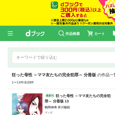
作品検索
カート
狂った母性 ～ママ友たちの完全犯罪～ 分冊版
の作品一
1〜13件/全
13
件
狂った母性 ～ママ友たちの完全犯
最新刊
罪～ 分冊版 13
鶴岡伸寿 井川楊枝
マンガ