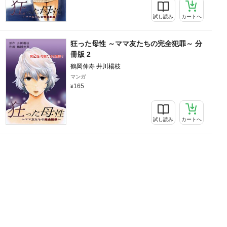
試し読み
カートへ
狂った母性 ～ママ友たちの完全犯罪～ 分
冊版 2
鶴岡伸寿 井川楊枝
マンガ
165
試し読み
カートへ