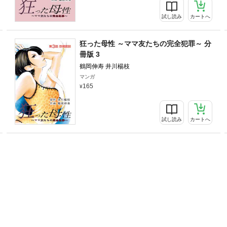
試し読み
カートへ
狂った母性 ～ママ友たちの完全犯罪～ 分
冊版 3
鶴岡伸寿 井川楊枝
マンガ
165
試し読み
カートへ