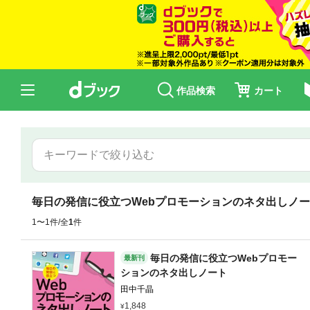
作品検索
カート
毎日の発信に役立つWebプロモーションのネタ出しノ
1〜1件/全
1
件
毎日の発信に役立つWebプロモー
最新刊
ションのネタ出しノート
田中千晶
1,848