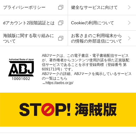
プライバシーポリシー
健全なサービスに向けて
dアカウント2段階認証とは
Cookieの利用について
海賊版に関する取り組みに
お客さまのご利用端末から
ついて
の情報の外部送信について
ABJマークは、この電子書店・電子書籍配信サービス
が、著作権者からコンテンツ使用許諾を得た正規版配
信サービスであることを示す登録商標（登録番号 第
6091713号）です。
ABJマークの詳細、ABJマークを掲示しているサービス
の一覧はこちら
→
https://aebs.or.jp/