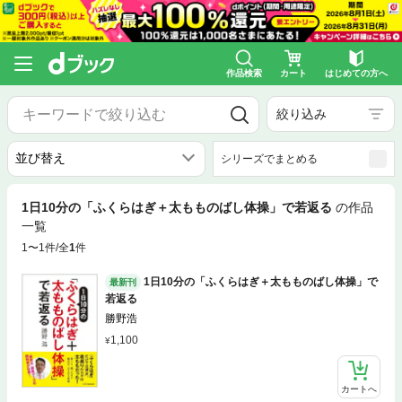
作品検索
カート
はじめての方へ
絞り込み
シリーズでまとめる
1日10分の「ふくらはぎ＋太もものばし体操」で若返る
の作品
一覧
1〜1件/全
1
件
1日10分の「ふくらはぎ＋太もものばし体操」で
最新刊
若返る
勝野浩
1,100
カートへ