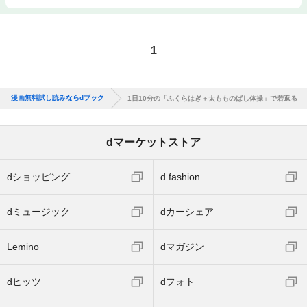
1
漫画無料試し読みならdブック
1日10分の「ふくらはぎ＋太もものばし体操」で若返る
dマーケットストア
dショッピング
d fashion
dミュージック
dカーシェア
Lemino
dマガジン
dヒッツ
dフォト