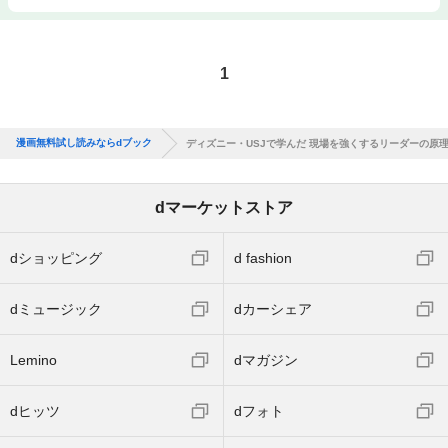
1
漫画無料試し読みならdブック
ディズニー・USJで学んだ 現場を強くするリーダーの原
dマーケットストア
dショッピング
d fashion
dミュージック
dカーシェア
Lemino
dマガジン
dヒッツ
dフォト