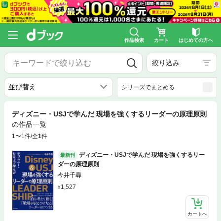
作品検索
カート
はじめての方へ
絞り込み
シリーズでまとめる
ディズニー・USJで学んだ 現場を強くするリーダーの原理原則
の作品一覧
1〜1件/全
1
件
ディズニー・USJで学んだ 現場を強くするリー
最新刊
ダーの原理原則
今井千尋
1,527
カートへ