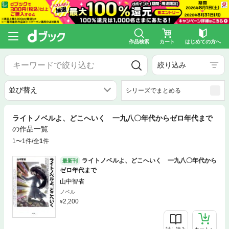
作品検索
カート
はじめての方へ
絞り込み
シリーズでまとめる
ライトノベルよ、どこへいく 一九八〇年代からゼロ年代まで
の作品一覧
1〜1件/全
1
件
ライトノベルよ、どこへいく 一九八〇年代から
最新刊
ゼロ年代まで
山中智省
ノベル
2,200