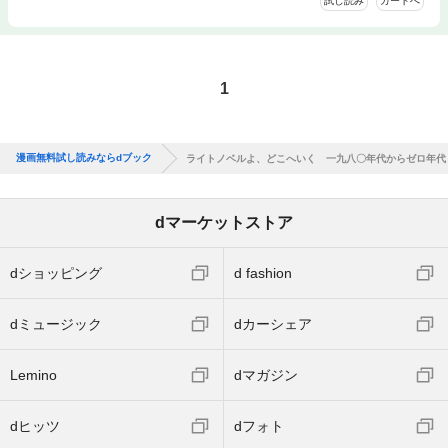
試し読み
カートへ
1
漫画無料試し読みならdブック
ライトノベルよ、どこへいく 一九八〇年代からゼロ年代
dマーケットストア
dショッピング
d fashion
dミュージック
dカーシェア
Lemino
dマガジン
dヒッツ
dフォト