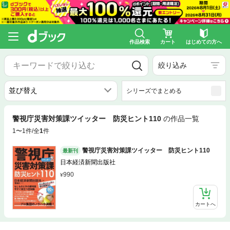
作品検索
カート
はじめての方へ
絞り込み
シリーズでまとめる
警視庁災害対策課ツイッター 防災ヒント110
の作品一覧
1〜1件/全
1
件
警視庁災害対策課ツイッター 防災ヒント110
最新刊
日本経済新聞出版社
990
カートへ