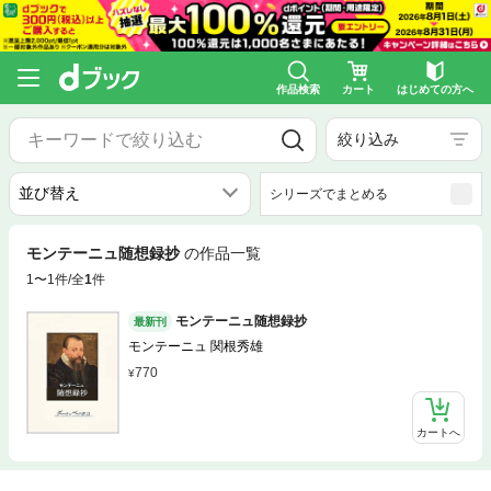
作品検索
カート
はじめての方へ
絞り込み
シリーズでまとめる
モンテーニュ随想録抄
の作品一覧
1〜1件/全
1
件
モンテーニュ随想録抄
最新刊
モンテーニュ 関根秀雄
770
カートへ