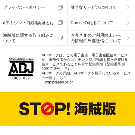
プライバシーポリシー
健全なサービスに向けて
dアカウント2段階認証とは
Cookieの利用について
海賊版に関する取り組みに
お客さまのご利用端末から
ついて
の情報の外部送信について
ABJマークは、この電子書店・電子書籍配信サービス
が、著作権者からコンテンツ使用許諾を得た正規版配
信サービスであることを示す登録商標（登録番号 第
6091713号）です。
ABJマークの詳細、ABJマークを掲示しているサービス
の一覧はこちら
→
https://aebs.or.jp/