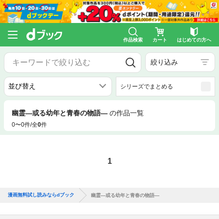
作品検索
カート
はじめての方へ
絞り込み
シリーズでまとめる
幽霊―或る幼年と青春の物語―
の作品一覧
0〜0件/全
0
件
1
漫画無料試し読みならdブック
幽霊―或る幼年と青春の物語―