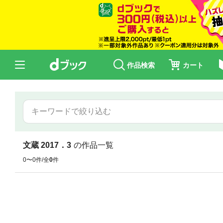
作品検索
カート
文蔵 2017．3
の作品一覧
0〜0件/全
0
件