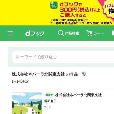
作品検索
カート
株式会社ネバーラ北関東支社
の作品一覧
1〜1件/全
1
件
株式会社ネバーラ北関東支社
最新刊
瀧羽麻子
556