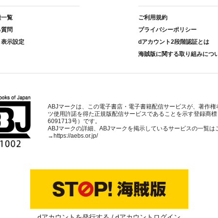
種一覧
ご利用規約
る質問
プライバシーポリシー
ト表示設定
dアカウント2段階認証とは
海賊版に関する取り組みにつ
ABJマークは、この電子書店・電子書籍配信サービスが、著作権
ツ使用許諾を得た正規版配信サービスであることを示す登録商標
6091713号）です。
ABJマークの詳細、ABJマークを掲示しているサービスの一覧は
→
https://aebs.or.jp/
dアカウントを発行する
dアカウントログイン