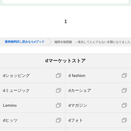
1
漫画無料試し読みならdブック
極限生物図鑑 ～進化してとんでもない生態になりました
dマーケットストア
dショッピング
d fashion
dミュージック
dカーシェア
Lemino
dマガジン
dヒッツ
dフォト