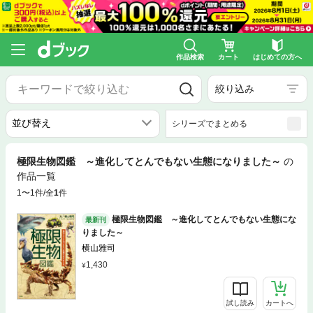
作品検索
カート
はじめての方へ
絞り込み
シリーズでまとめる
極限生物図鑑 ～進化してとんでもない生態になりました～
の
作品一覧
1〜1件/全
1
件
極限生物図鑑 ～進化してとんでもない生態にな
最新刊
りました～
横山雅司
1,430
試し読み
カートへ