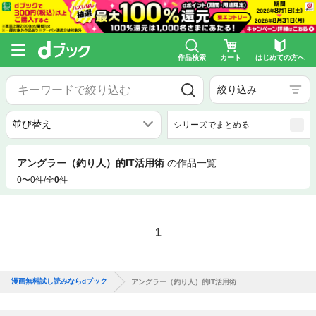
作品検索
カート
はじめての方へ
絞り込み
シリーズでまとめる
アングラー（釣り人）的IT活用術
の作品一覧
0〜0件/全
0
件
1
漫画無料試し読みならdブック
アングラー（釣り人）的IT活用術