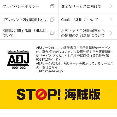
プライバシーポリシー
健全なサービスに向けて
dアカウント2段階認証とは
Cookieの利用について
海賊版に関する取り組みに
お客さまのご利用端末から
ついて
の情報の外部送信について
ABJマークは、この電子書店・電子書籍配信サービス
が、著作権者からコンテンツ使用許諾を得た正規版配
信サービスであることを示す登録商標（登録番号 第
6091713号）です。
ABJマークの詳細、ABJマークを掲示しているサービス
の一覧はこちら
→
https://aebs.or.jp/