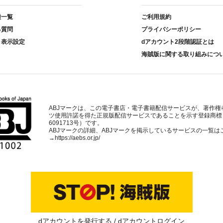
種一覧
ご利用規約
る質問
プライバシーポリシー
ト表示設定
dアカウント2段階認証とは
海賊版に関する取り組みにつ
ABJマークは、この電子書店・電子書籍配信サービスが、著作権
ツ使用許諾を得た正規版配信サービスであることを示す登録商標
6091713号）です。
ABJマークの詳細、ABJマークを掲示しているサービスの一覧は
→
https://aebs.or.jp/
dアカウントを発行する
dアカウントログイン