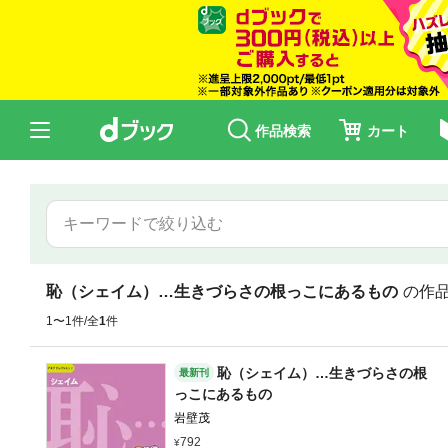
作品検索
カート
恥（シェイム）…生きづらさの根っこにあるもの
の作
1〜1件/全
1
件
恥（シェイム）…生きづらさの根
最新刊
っこにあるもの
岩壁茂
792