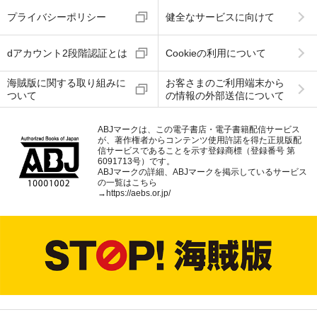
プライバシーポリシー
健全なサービスに向けて
dアカウント2段階認証とは
Cookieの利用について
海賊版に関する取り組みに
お客さまのご利用端末から
ついて
の情報の外部送信について
ABJマークは、この電子書店・電子書籍配信サービス
が、著作権者からコンテンツ使用許諾を得た正規版配
信サービスであることを示す登録商標（登録番号 第
6091713号）です。
ABJマークの詳細、ABJマークを掲示しているサービス
の一覧はこちら
→
https://aebs.or.jp/