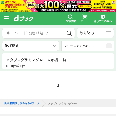
作品検索
カート
はじめての方へ
絞り込み
シリーズでまとめる
メタプログラミング.NET
の作品一覧
0〜0件/全
0
件
1
漫画無料試し読みならdブック
メタプログラミング.NET