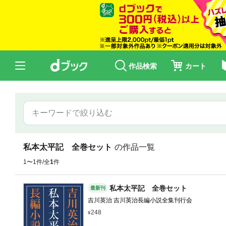
作品検索
カート
私本太平記 全巻セット
の作品一覧
1〜1件/全
1
件
私本太平記 全巻セット
最新刊
吉川英治 吉川英治長編小説全集刊行会
248