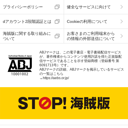
プライバシーポリシー
健全なサービスに向けて
dアカウント2段階認証とは
Cookieの利用について
海賊版に関する取り組みに
お客さまのご利用端末から
ついて
の情報の外部送信について
ABJマークは、この電子書店・電子書籍配信サービス
が、著作権者からコンテンツ使用許諾を得た正規版配
信サービスであることを示す登録商標（登録番号 第
6091713号）です。
ABJマークの詳細、ABJマークを掲示しているサービス
の一覧はこちら
→
https://aebs.or.jp/