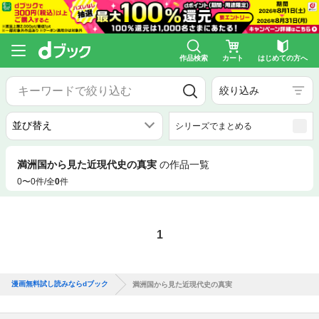
作品検索
カート
はじめての方へ
絞り込み
シリーズでまとめる
満洲国から見た近現代史の真実
の作品一覧
0〜0件/全
0
件
1
漫画無料試し読みならdブック
満洲国から見た近現代史の真実