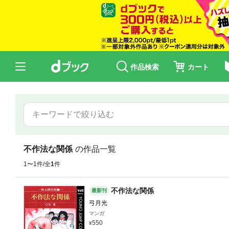
作品検索
カート
不作法な関係
の作品一覧
1〜1件/全
1
件
不作法な関係
最新刊
弓月光
マンガ
550