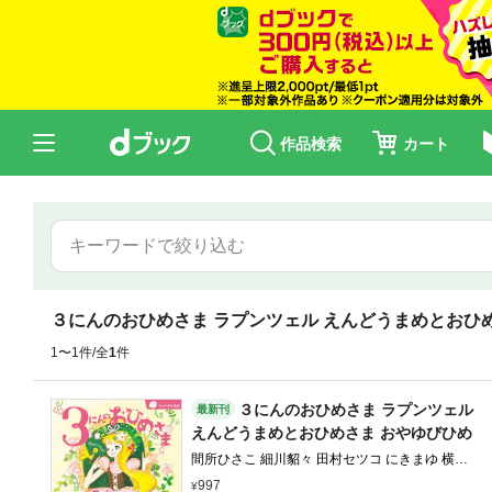
作品検索
カート
３にんのおひめさま ラプンツェル えんどうまめとおひ
1〜1件/全
1
件
３にんのおひめさま ラプンツェル
最新刊
えんどうまめとおひめさま おやゆびひめ
間所ひさこ 細川貂々 田村セツコ にきまゆ 横山
洋子
997