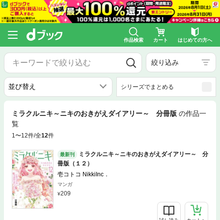
作品検索
カート
はじめての方へ
絞り込み
シリーズでまとめる
ミラクルニキ～ニキのおきがえダイアリー～ 分冊版
の作品一
覧
1〜12件/全
12
件
ミラクルニキ～ニキのおきがえダイアリー～ 分
最新刊
冊版（１２）
壱コトコ NikkiInc．
マンガ
209