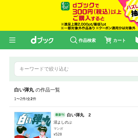
作品検索
カート
白い弾丸
の作品一覧
1〜2件/全
2
件
白い弾丸 2
最新刊
沼よしのぶ
マンガ
528