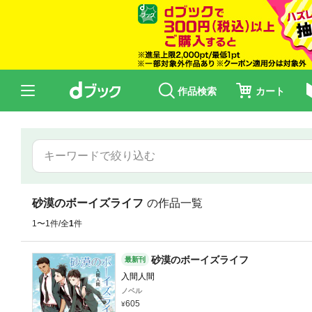
作品検索
カート
砂漠のボーイズライフ
の作品一覧
1〜1件/全
1
件
砂漠のボーイズライフ
最新刊
入間人間
ノベル
605