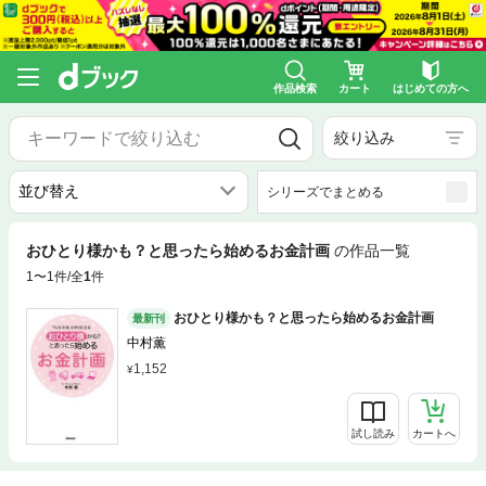
作品検索
カート
はじめての方へ
絞り込み
シリーズでまとめる
おひとり様かも？と思ったら始めるお金計画
の作品一覧
1〜1件/全
1
件
おひとり様かも？と思ったら始めるお金計画
最新刊
中村薫
1,152
試し読み
カートへ