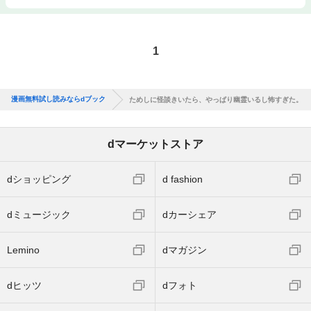
1
漫画無料試し読みならdブック
ためしに怪談きいたら、やっぱり幽霊いるし怖すぎた。
dマーケットストア
dショッピング
d fashion
dミュージック
dカーシェア
Lemino
dマガジン
dヒッツ
dフォト