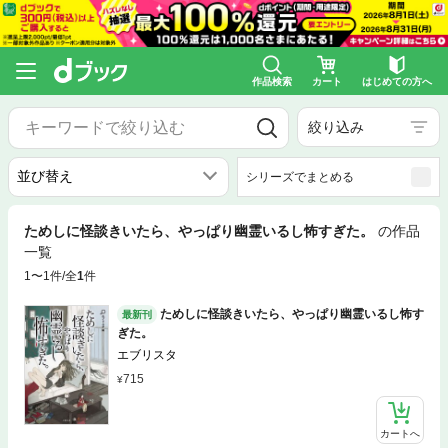
作品検索
カート
はじめての方へ
絞り込み
シリーズでまとめる
ためしに怪談きいたら、やっぱり幽霊いるし怖すぎた。
の作品
一覧
1〜1件/全
1
件
ためしに怪談きいたら、やっぱり幽霊いるし怖す
最新刊
ぎた。
エブリスタ
715
カートへ