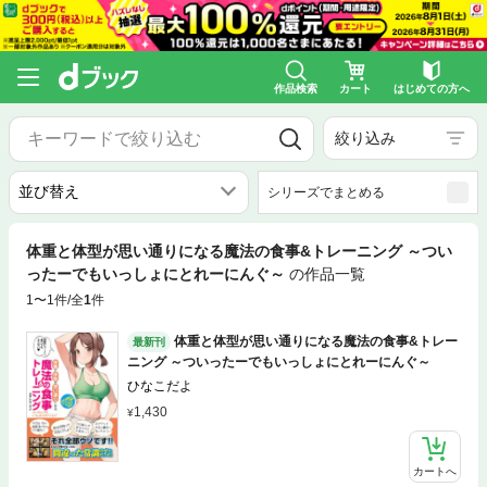
作品検索
カート
はじめての方へ
絞り込み
シリーズでまとめる
体重と体型が思い通りになる魔法の食事&トレーニング ～つい
ったーでもいっしょにとれーにんぐ～
の作品一覧
1〜1件/全
1
件
体重と体型が思い通りになる魔法の食事&トレー
最新刊
ニング ～ついったーでもいっしょにとれーにんぐ～
ひなこだよ
1,430
カートへ