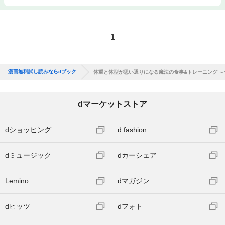
1
漫画無料試し読みならdブック
体重と体型が思い通りになる魔法の食事&トレーニング 
dマーケットストア
dショッピング
d fashion
dミュージック
dカーシェア
Lemino
dマガジン
dヒッツ
dフォト