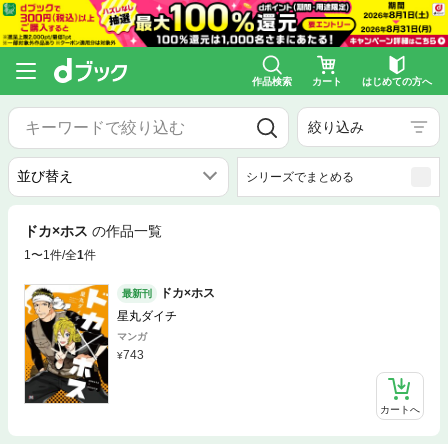
作品検索
カート
はじめての方へ
絞り込み
シリーズでまとめる
ドカ×ホス
の作品一覧
1〜1件/全
1
件
ドカ×ホス
最新刊
星丸ダイチ
マンガ
743
カートへ