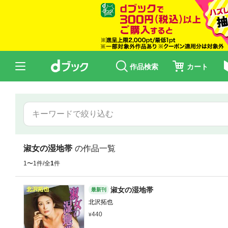
作品検索
カート
淑女の湿地帯
の作品一覧
1〜1件/全
1
件
淑女の湿地帯
最新刊
北沢拓也
440