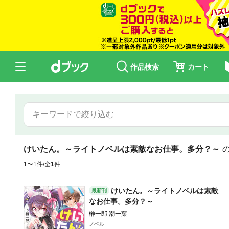
作品検索
カート
けいたん。～ライトノベルは素敵なお仕事。多分？～
1〜1件/全
1
件
けいたん。～ライトノベルは素敵
最新刊
なお仕事。多分？～
榊一郎 潮一葉
ノベル