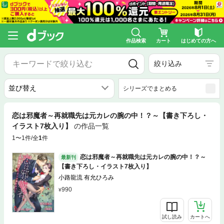
作品検索
カート
はじめての方へ
絞り込み
シリーズでまとめる
恋は邪魔者～再就職先は元カレの腕の中！？～【書き下ろし・
イラスト7枚入り】
の作品一覧
1〜1件/全
1
件
恋は邪魔者～再就職先は元カレの腕の中！？～
最新刊
【書き下ろし・イラスト7枚入り】
小路龍流 有允ひろみ
990
試し読み
カートへ