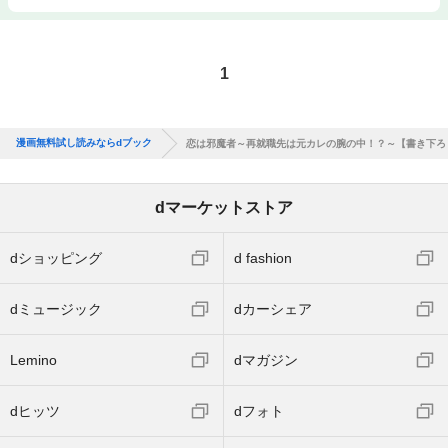
1
漫画無料試し読みならdブック
恋は邪魔者～再就職先は元カレの腕の中！？～【書き下ろ
dマーケットストア
dショッピング
d fashion
dミュージック
dカーシェア
Lemino
dマガジン
dヒッツ
dフォト