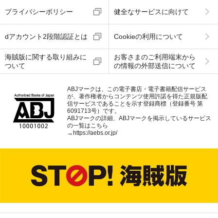
プライバシーポリシー
健全なサービスに向けて
dアカウント2段階認証とは
Cookieの利用について
海賊版に関する取り組みに
お客さまのご利用端末から
ついて
の情報の外部送信について
ABJマークは、この電子書店・電子書籍配信サービス
が、著作権者からコンテンツ使用許諾を得た正規版配
信サービスであることを示す登録商標（登録番号 第
6091713号）です。
ABJマークの詳細、ABJマークを掲示しているサービス
の一覧はこちら
→
https://aebs.or.jp/