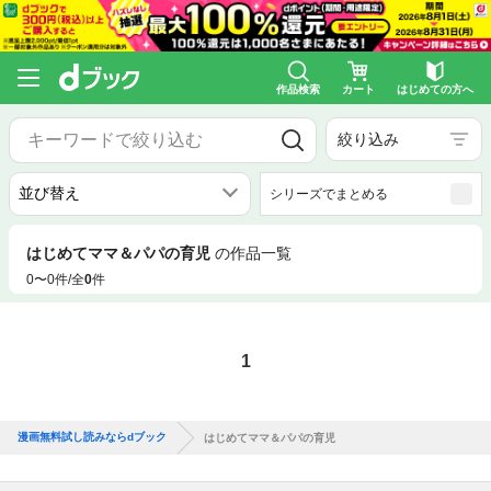
作品検索
カート
はじめての方へ
絞り込み
シリーズでまとめる
はじめてママ＆パパの育児
の作品一覧
0〜0件/全
0
件
1
漫画無料試し読みならdブック
はじめてママ＆パパの育児