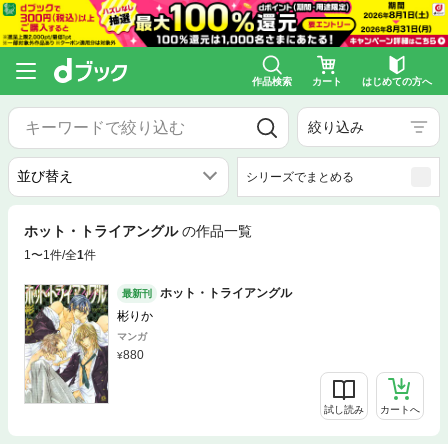
作品検索
カート
はじめての方へ
絞り込み
シリーズでまとめる
ホット・トライアングル
の作品一覧
1〜1件/全
1
件
ホット・トライアングル
最新刊
彬りか
マンガ
880
試し読み
カートへ