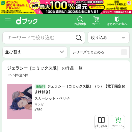
作品検索
カート
はじめての方へ
絞り込み
シリーズでまとめる
ジェラシー［コミックス版］
の作品一覧
1〜5件/全
5
件
ジェラシー［コミックス版］（５）【電子限定お
最新刊
まけ付き】
スカーレット・ベリ子
マンガ
759
試し読み
カートへ