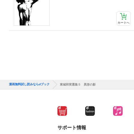
カートへ
漫画無料試し読みならdブック
東城和実選集５ 異形の影
サポート情報