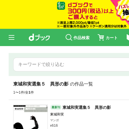
作品検索
カート
東城和実選集５ 異形の影
の作品一覧
1〜1件/全
1
件
東城和実選集５ 異形の影
最新刊
東城和実
マンガ
616