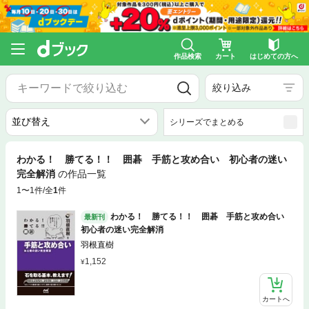
作品検索
カート
はじめての方へ
絞り込み
シリーズでまとめる
わかる！ 勝てる！！ 囲碁 手筋と攻め合い 初心者の迷い
完全解消
の作品一覧
1〜1件/全
1
件
わかる！ 勝てる！！ 囲碁 手筋と攻め合い
最新刊
初心者の迷い完全解消
羽根直樹
1,152
カートへ