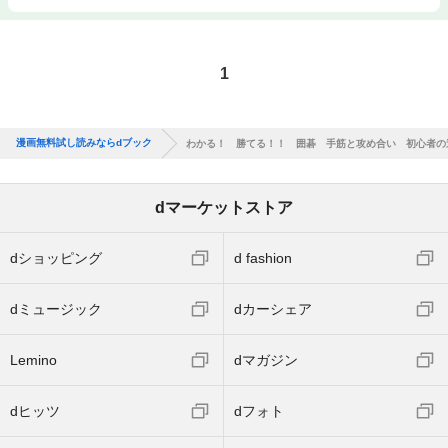
1
漫画無料試し読みならdブック
わかる！ 勝てる！！ 囲碁 手筋と攻め合い 初心者の
dマーケットストア
dショッピング
d fashion
dミュージック
dカーシェア
Lemino
dマガジン
dヒッツ
dフォト